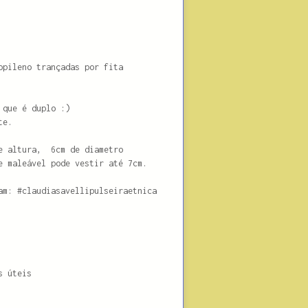
opileno trançadas por fita
 que é duplo :)
te.
de altura, 6cm de diametro
e maleável pode vestir até 7cm.
am: #claudiasavellipulseiraetnica
s úteis