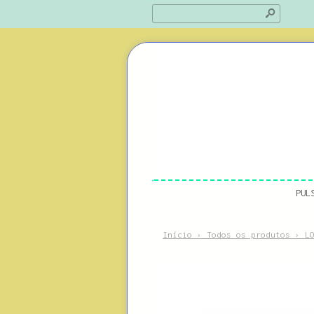
s
PUL
Início
›
Todos os produtos
›
L