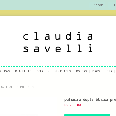
Entrar
f
SEIRAS | BRACELETS
COLARES | NECKLACES
BOLSAS | BAGS
LOJA |
OJA | ALL
›
Pulseiras
pulseira dupla étnica pr
R$
290,00