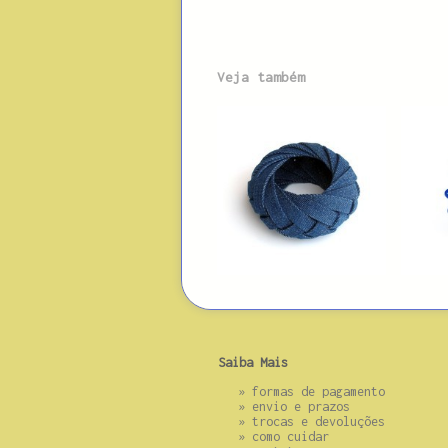
Veja também
Saiba Mais
»
formas de pagamento
»
envio e prazos
»
trocas e devoluções
»
como cuidar