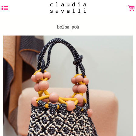
4
.
bolsa poá